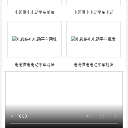
电缆供电电动平车单价
电缆供电电动平车电话
电缆供电电动平车网址
电缆供电电动平车批发