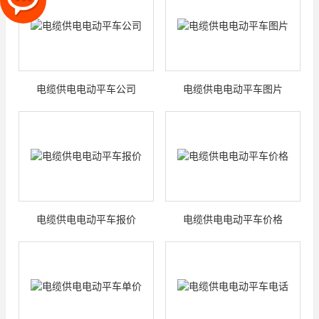
电缆供电电动平车公司
电缆供电电动平车图片
电缆供电电动平车报价
电缆供电电动平车价格